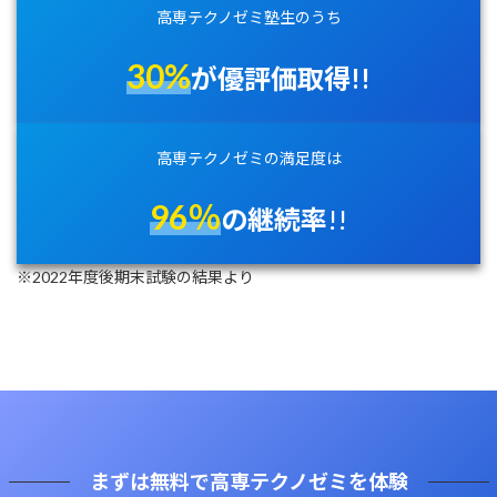
高専テクノゼミ
塾生のうち
30
%
が優評価取得!!
高専テクノゼミの満足度は
96
％
の継続率
!!
※2022年度後期末試験の結果より
まずは無料で高専テクノゼミを体験