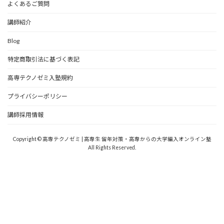
よくあるご質問
講師紹介
Blog
特定商取引法に基づく表記
高専テクノゼミ入塾規約
プライバシーポリシー
講師採用情報
Copyright © 高専テクノゼミ | 高専生 留年対策・高専からの大学編入オンライン塾
All Rights Reserved.