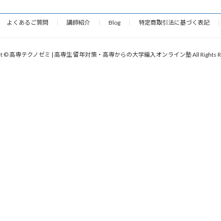
よくあるご質問
講師紹介
Blog
特定商取引法に基づく表記
ight © 高専テクノゼミ | 高専生 留年対策・高専からの大学編入オンライン塾 All Rights Res