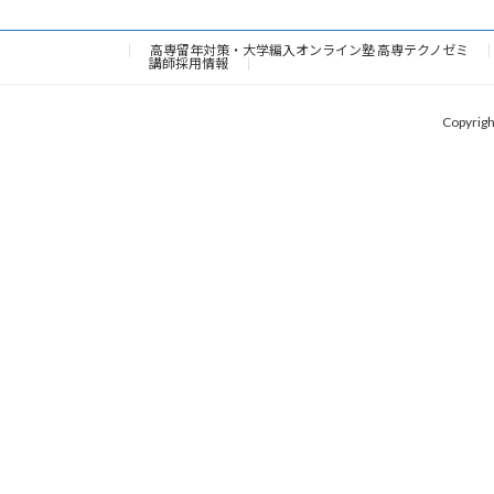
高専留年対策・大学編入オンライン塾 高専テクノゼミ
講師採用情報
Copyr