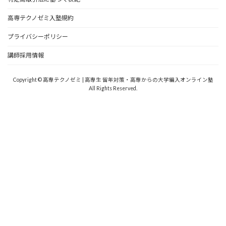
高専テクノゼミ入塾規約
プライバシーポリシー
講師採用情報
Copyright © 高専テクノゼミ | 高専生 留年対策・高専からの大学編入オンライン塾
All Rights Reserved.