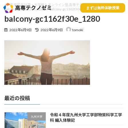
高専留年対策・大学編入オンライン塾 高専テクノゼミ
まずは無料体験授業
balcony-gc1162f30e_1280
balcony-gc1162f30e_1280
balcony-gc1162f30e_1280
2022年6月9日
2022年6月9日
tomoki
最近の投稿
令和４年度九州大学工学部物質科学工学
九州大学
科 編入体験記