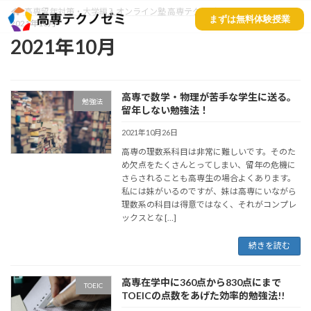
高専留年対策・大学編入オンライン塾 高専テクノゼミ
Blog
まずは無料体験授業
2021年10月
2021年10月
高専で数学・物理が苦手な学生に送る。
勉強法
留年しない勉強法！
2021年10月26日
高専の理数系科目は非常に難しいです。そのた
め欠点をたくさんとってしまい、留年の危機に
さらされることも高専生の場合よくあります。
私には妹がいるのですが、妹は高専にいながら
理数系の科目は得意ではなく、それがコンプレ
ックスとな […]
続きを読む
高専在学中に360点から830点にまで
TOEIC
TOEICの点数をあげた効率的勉強法!!