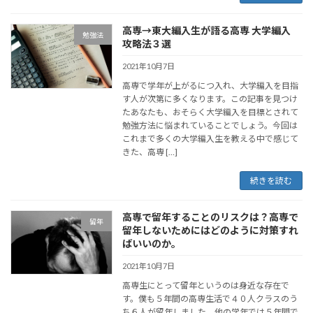
高専→東大編入生が語る高専 大学編入
勉強法
攻略法３選
2021年10月7日
高専で学年が上がるにつ入れ、大学編入を目指
す人が次第に多くなります。この記事を見つけ
たあなたも、おそらく大学編入を目標とされて
勉強方法に悩まれていることでしょう。今回は
これまで多くの大学編入生を教える中で感じて
きた、高専 […]
続きを読む
高専で留年することのリスクは？高専で
留年
留年しないためにはどのように対策すれ
ばいいのか。
2021年10月7日
高専生にとって留年というのは身近な存在で
す。僕も５年間の高専生活で４０人クラスのう
ち６人が留年しました。他の学年では５年間で