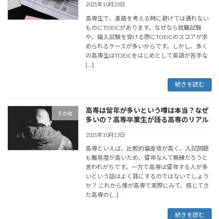
2021年10月23日
高専生で、進路を考える時に避けては通れない
ものにTOEICがあります。なぜなら就職試験
や、編入試験を受ける際にTOEICのスコアが求
められるケースが多いからです。しかし、多く
の高専生はTOEICをはじめとして英語が苦手な
[…]
続きを読む
高専は留年が多いという噂は本当？なぜ
その他
多いの？高専卒業生が語る高専のリアル
2021年10月13日
高専といえば、比較的偏差値が高く、入試問題
も難易度が高いため、留年なんて無縁だろうと
思われがちです。一方で高専は留年する人が多
いという話はよく耳にするのではないでしょう
か？ これから僕が高専で実際にみて、感じてき
た高専の […]
続きを読む