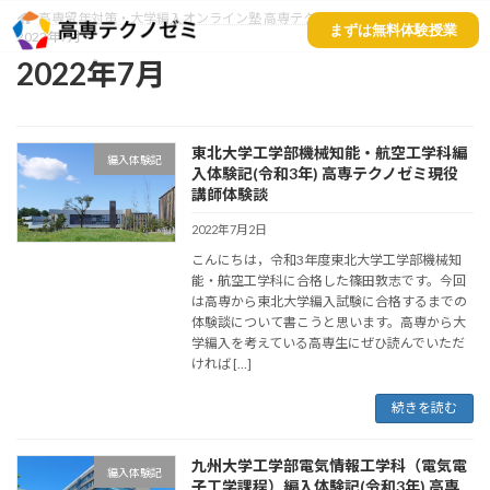
高専留年対策・大学編入オンライン塾 高専テクノゼミ
Blog
まずは無料体験授業
2022年7月
2022年7月
東北大学工学部機械知能・航空工学科編
編入体験記
入体験記(令和3年) 高専テクノゼミ現役
講師体験談
2022年7月2日
こんにちは，令和3年度東北大学工学部機械知
能・航空工学科に合格した篠田敦志です。​​今回
は高専から東北大学編入試験に合格するまでの
体験談について書こうと思います。高専から大
学編入を考えている高専生にぜひ読んでいただ
ければ […]
続きを読む
九州大学工学部電気情報工学科（電気電
編入体験記
子工学課程）編入体験記(令和3年) 高専