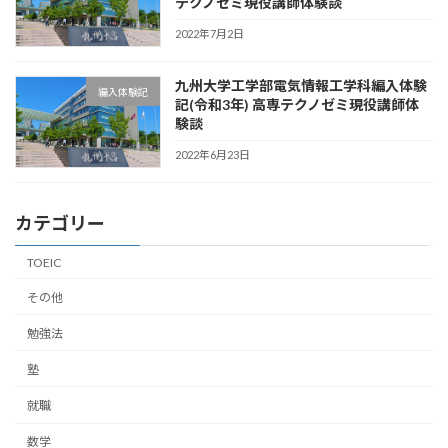
テクノゼミ現役講師体験談
2022年7月2日
九州大学工学部電気情報工学科編入体験
編入体験記
記(令和3年) 高専テクノゼミ現役講師体
験談
2022年6月23日
カテゴリー
TOEIC
その他
勉強法
塾
就職
数学