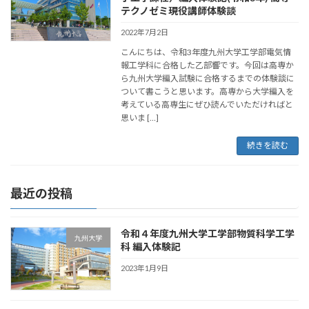
テクノゼミ現役講師体験談
2022年7月2日
こんにちは、令和3年度九州大学工学部電気情
報工学科に合格した乙部響です。​​今回は高専か
ら九州大学編入試験に合格するまでの体験談に
ついて書こうと思います。高専から大学編入を
考えている高専生にぜひ読んでいただければと
思いま […]
続きを読む
最近の投稿
令和４年度九州大学工学部物質科学工学
九州大学
科 編入体験記
2023年1月9日