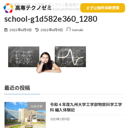
高専留年対策・大学編入オンライン塾 高専テクノゼミ
まずは無料体験授業
school-g1d582e360_1280
school-g1d582e360_1280
school-g1d582e360_1280
2022年6月9日
2022年6月9日
tomoki
最近の投稿
令和４年度九州大学工学部物質科学工学
九州大学
科 編入体験記
2023年1月9日