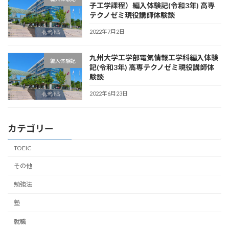
子工学課程）編入体験記(令和3年) 高専
テクノゼミ現役講師体験談
2022年7月2日
九州大学工学部電気情報工学科編入体験
編入体験記
記(令和3年) 高専テクノゼミ現役講師体
験談
2022年6月23日
カテゴリー
TOEIC
その他
勉強法
塾
就職